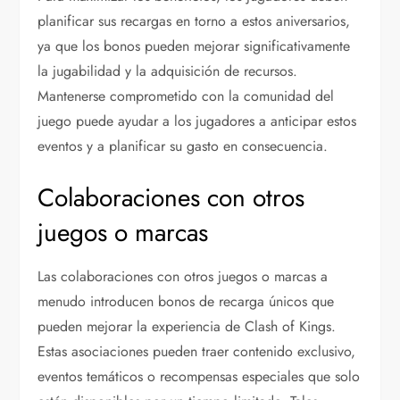
planificar sus recargas en torno a estos aniversarios,
ya que los bonos pueden mejorar significativamente
la jugabilidad y la adquisición de recursos.
Mantenerse comprometido con la comunidad del
juego puede ayudar a los jugadores a anticipar estos
eventos y a planificar su gasto en consecuencia.
Colaboraciones con otros
juegos o marcas
Las colaboraciones con otros juegos o marcas a
menudo introducen bonos de recarga únicos que
pueden mejorar la experiencia de Clash of Kings.
Estas asociaciones pueden traer contenido exclusivo,
eventos temáticos o recompensas especiales que solo