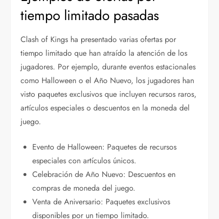
tiempo limitado pasadas
Clash of Kings ha presentado varias ofertas por
tiempo limitado que han atraído la atención de los
jugadores. Por ejemplo, durante eventos estacionales
como Halloween o el Año Nuevo, los jugadores han
visto paquetes exclusivos que incluyen recursos raros,
artículos especiales o descuentos en la moneda del
juego.
Evento de Halloween: Paquetes de recursos
especiales con artículos únicos.
Celebración de Año Nuevo: Descuentos en
compras de moneda del juego.
Venta de Aniversario: Paquetes exclusivos
disponibles por un tiempo limitado.