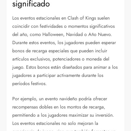
significado
Los eventos estacionales en Clash of Kings suelen
coincidir con festividades o momentos significativos
del año, como Halloween, Navidad o Año Nuevo.
Durante estos eventos, los jugadores pueden esperar
bonos de recarga especiales que pueden incluir
artículos exclusivos, potenciadores o moneda del
juego. Estos bonos están diseñados para animar a los
jugadores a participar activamente durante los
períodos festivos.
Por ejemplo, un evento navideño podría ofrecer
recompensas dobles en los montos de recarga,
permitiendo a los jugadores maximizar su inversión.
Los eventos estacionales no solo mejoran la