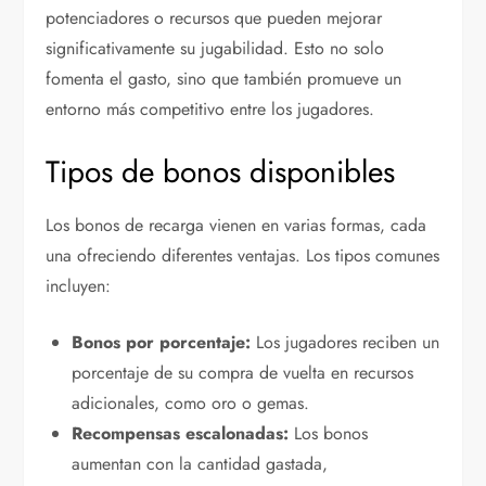
potenciadores o recursos que pueden mejorar
significativamente su jugabilidad. Esto no solo
fomenta el gasto, sino que también promueve un
entorno más competitivo entre los jugadores.
Tipos de bonos disponibles
Los bonos de recarga vienen en varias formas, cada
una ofreciendo diferentes ventajas. Los tipos comunes
incluyen:
Bonos por porcentaje:
Los jugadores reciben un
porcentaje de su compra de vuelta en recursos
adicionales, como oro o gemas.
Recompensas escalonadas:
Los bonos
aumentan con la cantidad gastada,