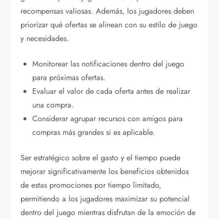
recompensas valiosas. Además, los jugadores deben
priorizar qué ofertas se alinean con su estilo de juego
y necesidades.
Monitorear las notificaciones dentro del juego
para próximas ofertas.
Evaluar el valor de cada oferta antes de realizar
una compra.
Considerar agrupar recursos con amigos para
compras más grandes si es aplicable.
Ser estratégico sobre el gasto y el tiempo puede
mejorar significativamente los beneficios obtenidos
de estas promociones por tiempo limitado,
permitiendo a los jugadores maximizar su potencial
dentro del juego mientras disfrutan de la emoción de