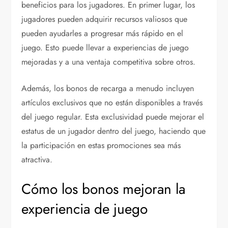
beneficios para los jugadores. En primer lugar, los
jugadores pueden adquirir recursos valiosos que
pueden ayudarles a progresar más rápido en el
juego. Esto puede llevar a experiencias de juego
mejoradas y a una ventaja competitiva sobre otros.
Además, los bonos de recarga a menudo incluyen
artículos exclusivos que no están disponibles a través
del juego regular. Esta exclusividad puede mejorar el
estatus de un jugador dentro del juego, haciendo que
la participación en estas promociones sea más
atractiva.
Cómo los bonos mejoran la
experiencia de juego