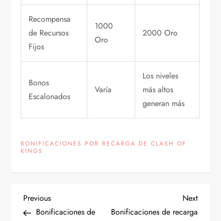
Recompensa
1000
de Recursos
2000 Oro
Oro
Fijos
Los niveles
Bonos
Varía
más altos
Escalonados
generan más
BONIFICACIONES POR RECARGA DE CLASH OF
KINGS
P
Previous
Next
Previous
Next
Post
Post
Bonificaciones de
Bonificaciones de recarga