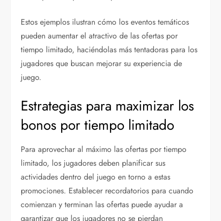
Estos ejemplos ilustran cómo los eventos temáticos
pueden aumentar el atractivo de las ofertas por
tiempo limitado, haciéndolas más tentadoras para los
jugadores que buscan mejorar su experiencia de
juego.
Estrategias para maximizar los
bonos por tiempo limitado
Para aprovechar al máximo las ofertas por tiempo
limitado, los jugadores deben planificar sus
actividades dentro del juego en torno a estas
promociones. Establecer recordatorios para cuando
comienzan y terminan las ofertas puede ayudar a
garantizar que los jugadores no se pierdan