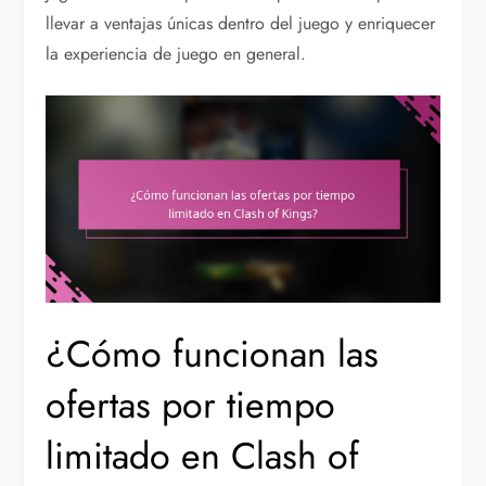
llevar a ventajas únicas dentro del juego y enriquecer
la experiencia de juego en general.
¿Cómo funcionan las
ofertas por tiempo
limitado en Clash of