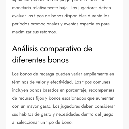
monetaria relativamente baja. Los jugadores deben
evaluar los tipos de bonos disponibles durante los
períodos promocionales y eventos especiales para
maximizar sus retornos.
Análisis comparativo de
diferentes bonos
Los bonos de recarga pueden variar ampliamente en
términos de valor y efectividad. Los tipos comunes
incluyen bonos basados en porcentaje, recompensas
de recursos fijos y bonos escalonados que aumentan
con un mayor gasto. Los jugadores deben considerar
sus hábitos de gasto y necesidades dentro del juego
al seleccionar un tipo de bono.