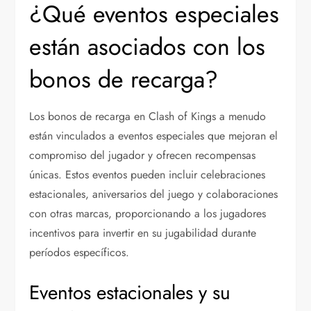
¿Qué eventos especiales
están asociados con los
bonos de recarga?
Los bonos de recarga en Clash of Kings a menudo
están vinculados a eventos especiales que mejoran el
compromiso del jugador y ofrecen recompensas
únicas. Estos eventos pueden incluir celebraciones
estacionales, aniversarios del juego y colaboraciones
con otras marcas, proporcionando a los jugadores
incentivos para invertir en su jugabilidad durante
períodos específicos.
Eventos estacionales y su