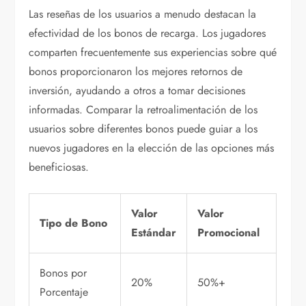
Las reseñas de los usuarios a menudo destacan la
efectividad de los bonos de recarga. Los jugadores
comparten frecuentemente sus experiencias sobre qué
bonos proporcionaron los mejores retornos de
inversión, ayudando a otros a tomar decisiones
informadas. Comparar la retroalimentación de los
usuarios sobre diferentes bonos puede guiar a los
nuevos jugadores en la elección de las opciones más
beneficiosas.
Valor
Valor
Tipo de Bono
Estándar
Promocional
Bonos por
20%
50%+
Porcentaje